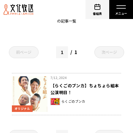
橘家文吾
番組表
の記事一覧
1
前ページ
次ページ
7/12, 2024
【らくごのブンカ】ちょちょら組本
公演明日！
らくごのブンカ
オリジナル