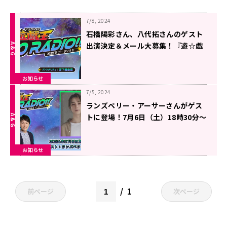
7/8, 2024
石橋陽彩さん、八代拓さんのゲスト
出演決定＆メール大募集！『遊☆戯
☆王GO RADIO!!』
お知らせ
7/5, 2024
ランズベリー・アーサーさんがゲス
トに登場！7月6日（土）18時30分～
放送『遊☆戯☆王GO RADIO!!』第
13回
お知らせ
1
前ページ
次ページ