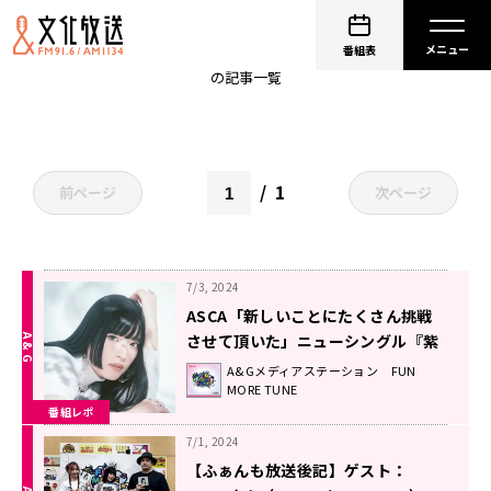
魔法科高校の劣等生
番組表
の記事一覧
1
前ページ
次ページ
7/3, 2024
ASCA「新しいことにたくさん挑戦
させて頂いた」ニューシングル『紫
苑の花束を』に込めた想い！
A&Gメディアステーション FUN
MORE TUNE
番組レポ
7/1, 2024
【ふぁんも放送後記】ゲスト：