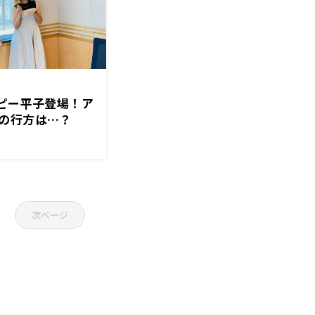
ルピー平子登場！ア
の行方は…？
次ページ