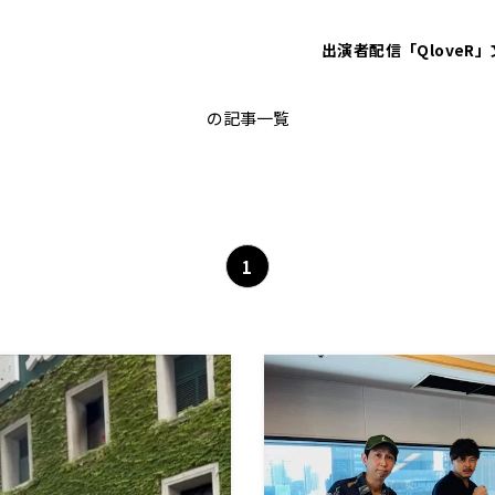
出演者
配信「QloveR」
おとなりさんday
の記事一覧
1