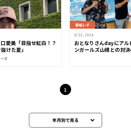
番組レポ
8/23, 2024
坂口愛美「目指せ紅白！？
おとなりさんdayにア
け抜けた夏」
ンガールズ山根との対決
サーズ
1
年月別で見る