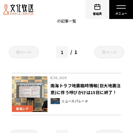
ニュースパレード
番組表
の記事一覧
1
前ページ
次ページ
8/18, 2024
南海トラフ地震臨時情報(巨大地震注
意)に伴う呼びかけは15日に終了！
今後は？
ニュースパレード
番組レポ