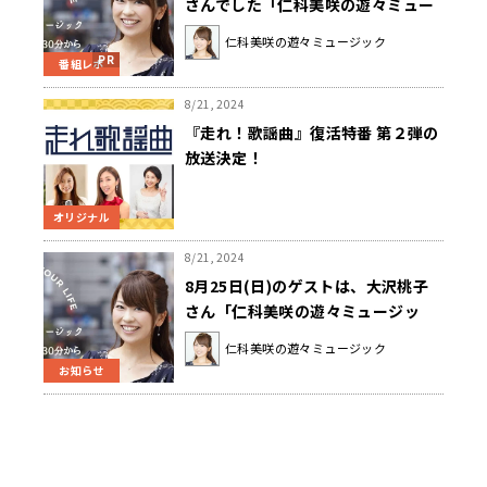
さんでした「仁科美咲の遊々ミュー
ジック」
仁科美咲の遊々ミュージック
番組レポ
8/21, 2024
『走れ！歌謡曲』復活特番 第２弾の
放送決定！
オリジナル
8/21, 2024
8月25日(日)のゲストは、大沢桃子
さん「仁科美咲の遊々ミュージッ
ク」
仁科美咲の遊々ミュージック
お知らせ