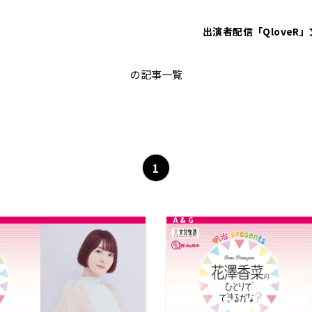
出演者
配信「QloveR」
花澤香菜のひとりでできるかな？
の記事一覧
1