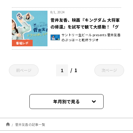
8/1, 2024
菅井友香、映画『キングダム 大将軍
の帰還』を試写で観て大感動！「グ
ループ時代、キャプテンをしていた
サントリー生ビール presents 菅井友香
のぷっはーと乾杯ラジオ
時に読んでおけばよかった」
番組レポ
1
前ページ
次ページ
年月別で見る
2026年08月
菅井友香の記事一覧
2026年07月