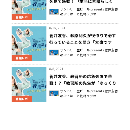
を見て感動！ 「本当に素晴らしく
て、感動をいただきました」
サントリー生ビール presents 菅井友香
のぷっはーと乾杯ラジオ
番組レポ
8/15, 2024
菅井友香、萩原利久が役作りで必ず
行っていることを聞き「大事です
ね」と感服！
サントリー生ビール presents 菅井友香
のぷっはーと乾杯ラジオ
番組レポ
8/8, 2024
菅井友香、教習所の応急処置で苦
戦！？「教習所の先生が「ゆっくり
やっていいですよ。競争じゃないで
サントリー生ビール presents 菅井友香
のぷっはーと乾杯ラジオ
すからね」とやさしく声をかけてく
番組レポ
れた」