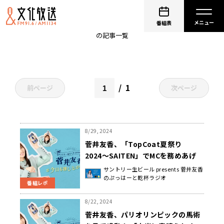
菅井友香
番組表
の記事一覧
1
前ページ
次ページ
8/29, 2024
菅井友香、「TopCoat夏祭り
2024〜SAITEN」でMCを務めあげ
る！「私がすごく夏を感じられた瞬
サントリー生ビール presents 菅井友香
のぷっはーと乾杯ラジオ
間」
番組レポ
8/22, 2024
菅井友香、パリオリンピックの馬術