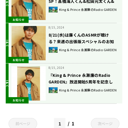
SP！髙橋海人くん&松田元太くん&
オズワルド伊藤さん登場！！
King & Prince 永瀬廉のRadio GARDEN
お知らせ
8/15, 2024
8/21(水)は廉くんのASMRが聴け
る？来週の出張版スペシャルのお知
らせも！
King & Prince 永瀬廉のRadio GARDEN
お知らせ
8/15, 2024
『King & Prince 永瀬廉のRadio
GARDEN』放送開始5周年を記念し
て、伊藤俊介（オズワルド）、髙橋
King & Prince 永瀬廉のRadio GARDEN
海人（King & Prince）、松田元太
お知らせ
（Travis Japan）がゲスト出演決
定！
1
前ページ
次ページ