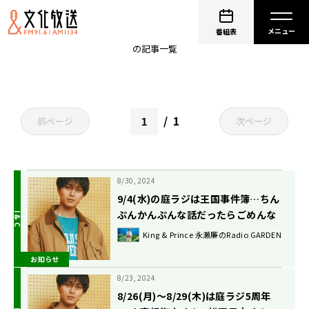
King & Prince 永瀬廉のRadio GARDEN
番組表
の記事一覧
1
前ページ
次ページ
8/30, 2024
9/4(水)の庭ラジは王国事件簿…ちん
ぷんかんぷんな話だったらごめんな
さい🀄️🀄️🀄️
King & Prince 永瀬廉のRadio GARDEN
お知らせ
8/23, 2024
8/26(月)〜8/29(木)は庭ラジ5周年