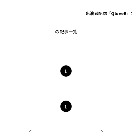
出演者
配信「QloveR」
Lynnのおしゃべりんらじお
の記事一覧
1
1