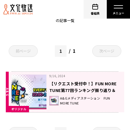
ときのそら
番組表
の記事一覧
1
前ページ
次ページ
9/16, 2024
【リクエスト受付中！】FUN MORE
TUNE第77回ランキング振り返り＆
第78回 注目楽曲紹介
A&Gメディアステーション FUN
MORE TUNE
オリジナル