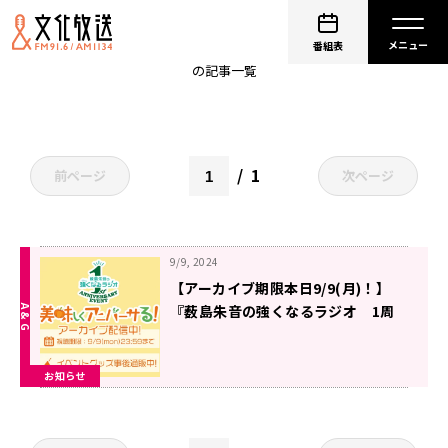
チケット
番組表
の記事一覧
1
前ページ
次ページ
9/9, 2024
【アーカイブ期限本日9/9(月)！】
『薮島朱音の強くなるラジオ 1周
年記念イベント ～美味しくアニバ
ーサる！～』
お知らせ