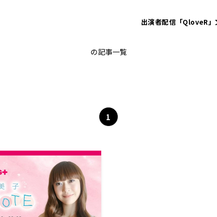
出演者
配信「QloveR」
朗読
の記事一覧
1