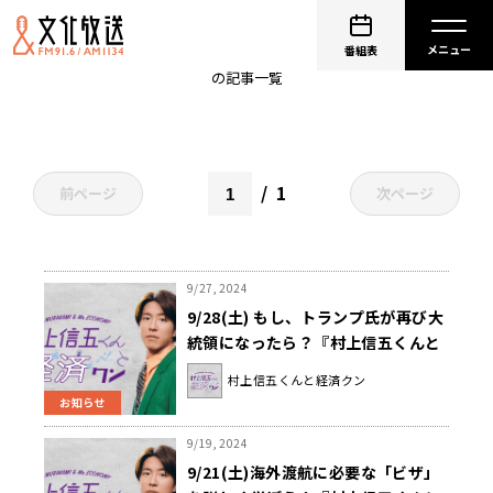
海外
番組表
の記事一覧
1
前ページ
次ページ
9/27, 2024
9/28(土) もし、トランプ氏が再び大
統領になったら？『村上信五くんと
経済クン』
村上信五くんと経済クン
お知らせ
9/19, 2024
9/21(土)海外渡航に必要な「ビザ」