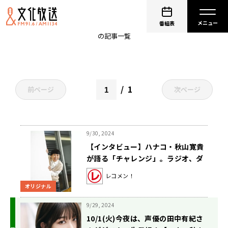
秋山寛貴
番組表
の記事一覧
1
前ページ
次ページ
9/30, 2024
【インタビュー】ハナコ・秋山寛貴
が語る「チャレンジ」。ラジオ、ダ
ンス、アクション、“コントの原
レコメン！
点”の隣でリアクション…挑戦の先に
オリジナル
描く夢
9/29, 2024
10/1(火)今夜は、声優の田中有紀さ