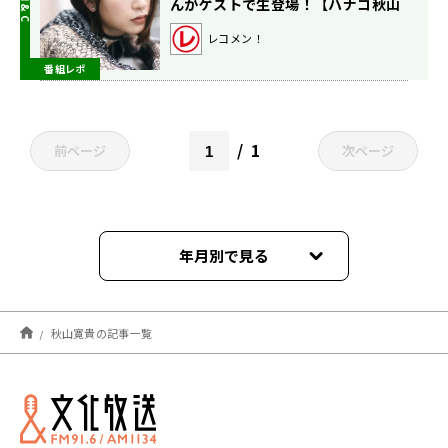
んがゲストで生登場！【ハナコ秋山
寛貴のレコメン！】
レコメン！
番組レポ
1
前ページ
次ページ
年月別で見る
2025年08月
秋山寛貴の記事一覧
2025年07月
2025年06月