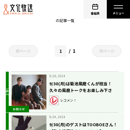
駒木根葵汰
番組表
の記事一覧
1
前ページ
次ページ
9/26, 2024
9/30(月)は菊池風磨くんが担当！
久々の風磨トークをお楽しみ下さ
い！
レコメン！
お知らせ
9/24, 2024
9/30(月)のゲストはTOOBOEさん！