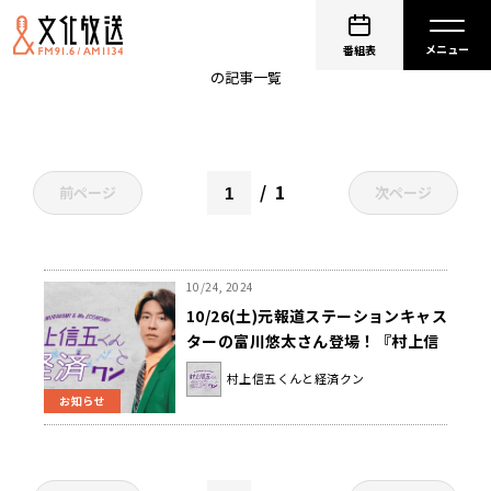
キャスター
番組表
の記事一覧
1
前ページ
次ページ
10/24, 2024
10/26(土)元報道ステーションキャス
ターの富川悠太さん登場！『村上信
五くんと経済クン』
村上信五くんと経済クン
お知らせ