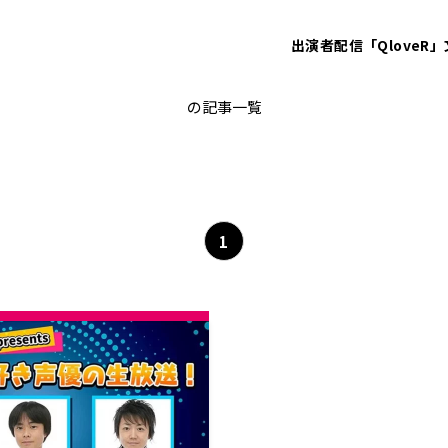
出演者
配信「QloveR」
バトスピ
の記事一覧
1