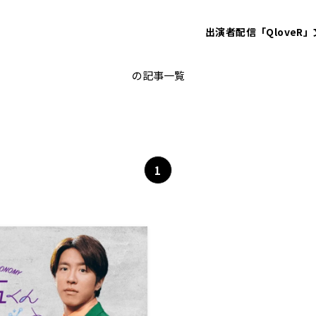
出演者
配信「QloveR」
ボディビル
の記事一覧
1