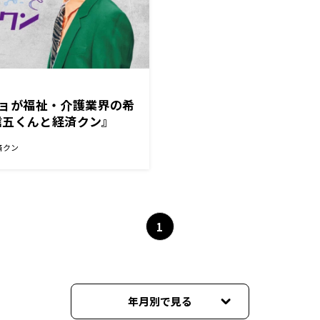
ッチョが福祉・介護業界の希
信五くんと経済クン』
済クン
1
年月別で見る