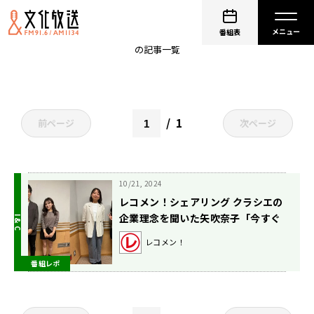
レコメン！シェアリング
番組表
の記事一覧
1
前ページ
次ページ
10/21, 2024
レコメン！シェアリング クラシエの
企業理念を聞いた矢吹奈子「今すぐ
じゃなくて、100年先まで見据えて
レコメン！
今を作っていくという、素敵な言葉
番組レポ
ですね」