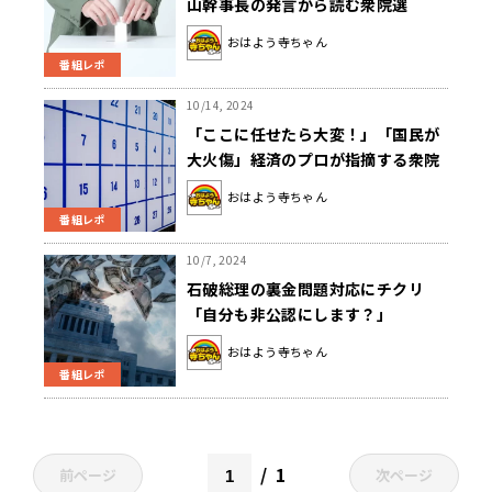
山幹事長の発言から読む衆院選
おはよう寺ちゃん
番組レポ
10/14, 2024
「ここに任せたら大変！」「国民が
大火傷」経済のプロが指摘する衆院
選の注意点
おはよう寺ちゃん
番組レポ
10/7, 2024
石破総理の裏金問題対応にチクリ
「自分も非公認にします？」
おはよう寺ちゃん
番組レポ
1
前ページ
次ページ