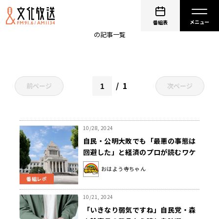
上念司
番組表
の記事一覧
1
前ページ
次ページ
10/28, 2024
自民・公明大敗でも「最悪の事態は
回避した」と経済のプロが読むワケ
は？
おはよう寺ちゃん
番組レポ
10/21, 2024
「いきなり弱気ですね」自民党・森