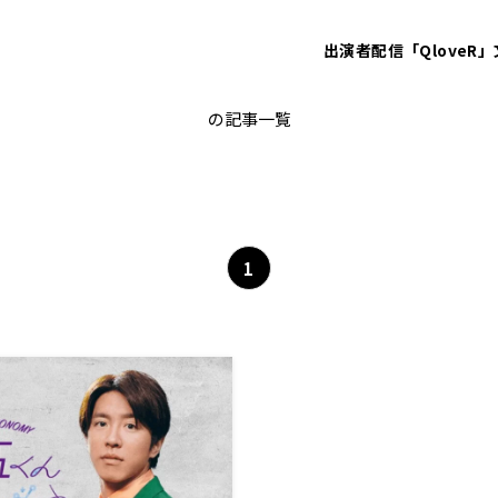
出演者
配信「QloveR」
半導体
の記事一覧
1