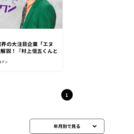
体業界の大注目企業「エヌ
底解説！『村上信五くんと
済クン
1
年月別で見る