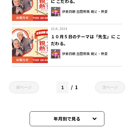
に こだわる。
伊東四朗 吉田照美 親父・熱愛
お知らせ
10/4, 2024
１０月５日のテーマは「先生」に こ
だわる。
伊東四朗 吉田照美 親父・熱愛
お知らせ
1
前ページ
次ページ
年月別で見る