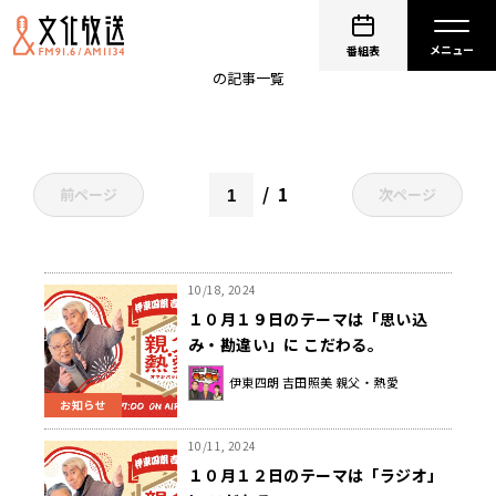
吉田照美
番組表
の記事一覧
1
前ページ
次ページ
10/18, 2024
１０月１９日のテーマは「思い込
み・勘違い」に こだわる。
伊東四朗 吉田照美 親父・熱愛
お知らせ
10/11, 2024
１０月１２日のテーマは「ラジオ」