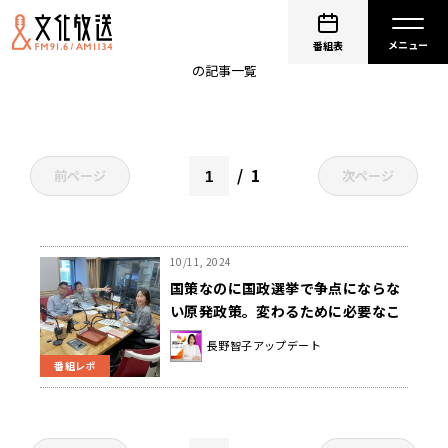
日野行介
番組表
の記事一覧
1
前ページ
次ページ
10/11, 2024
国策なのに国政選挙で争点にならな
い原発政策。変わるために必要なこ
とは？
長野智子アップデート
番組レポ