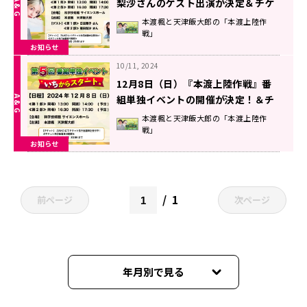
梨沙さんのゲスト出演が決定＆チケ
ット先行申込受付中！12月8日
本渡楓と天津飯大郎の「本渡上陸作
戦」
（日）開催『本渡上陸作戦』番組単
お知らせ
独イベント【本渡楓と天津飯大郎の
「本渡上陸作戦」】
10/11, 2024
12月8日（日）『本渡上陸作戦』番
組単独イベントの開催が決定！＆チ
ケット抽選申込受付中！【本渡楓と
本渡楓と天津飯大郎の「本渡上陸作
戦」
天津飯大郎の「本渡上陸作戦」】
お知らせ
1
前ページ
次ページ
年月別で見る