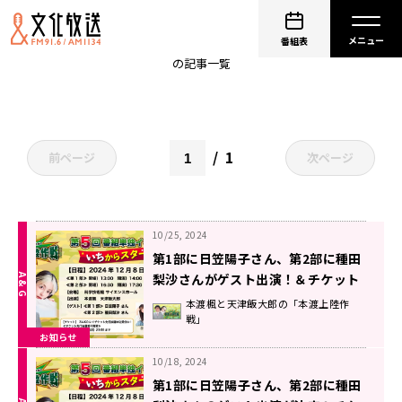
本渡上陸作戦
番組表
の記事一覧
1
前ページ
次ページ
10/25, 2024
第1部に日笠陽子さん、第2部に種田
梨沙さんがゲスト出演！＆チケット
先行申込受付中！12月8日（日）開
本渡楓と天津飯大郎の「本渡上陸作
戦」
催『本渡上陸作戦』番組単独イベン
お知らせ
ト【本渡楓と天津飯大郎の「本渡上
陸作戦」】
10/18, 2024
第1部に日笠陽子さん、第2部に種田