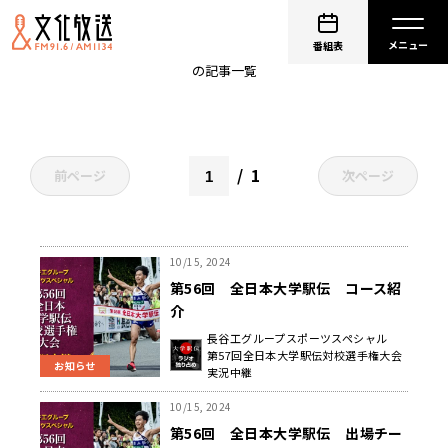
札幌学院大学
番組表
の記事一覧
1
前ページ
次ページ
10/15, 2024
第56回 全日本大学駅伝 コース紹
介
長谷工グループスポーツスペシャル
第57回全日本大学駅伝対校選手権大会
お知らせ
実況中継
10/15, 2024
第56回 全日本大学駅伝 出場チー