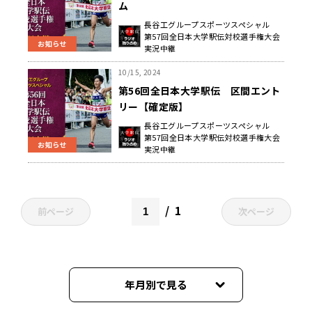
ム
長谷工グループスポーツスペシャル
第57回全日本大学駅伝対校選手権大会
お知らせ
実況中継
10/15, 2024
第56回全日本大学駅伝 区間エント
リー【確定版】
長谷工グループスポーツスペシャル
第57回全日本大学駅伝対校選手権大会
お知らせ
実況中継
1
前ページ
次ページ
年月別で見る