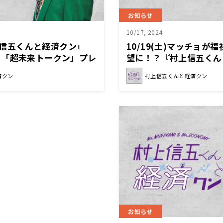
お知らせ
10/17, 2024
村上信五くんと経済クン』
10/19(土)マッチョが
ィ「超未来トークン」プレ
望に！？『村上信五くん
定！
済クン
村上信五くんと経済クン
お知らせ