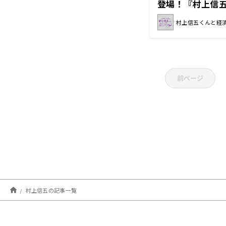
登場！『村上信
村上信五くんと経
前ページ
村上信五の記事一覧