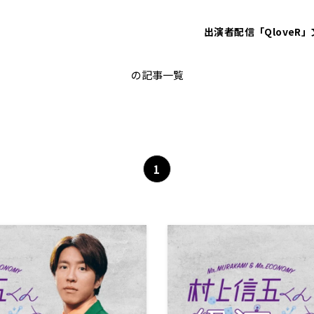
出演者
配信「QloveR」
村上信五
の記事一覧
1