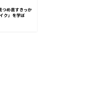
を見つめ直すきっか
イク」を学ぼ
済クン』