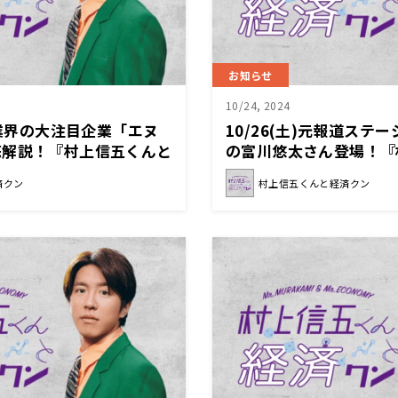
お知らせ
10/24, 2024
体業界の大注目企業「エヌ
10/26(土)元報道ステ
底解説！『村上信五くんと
の富川悠太さん登場！『
経済クン』
済クン
村上信五くんと経済クン