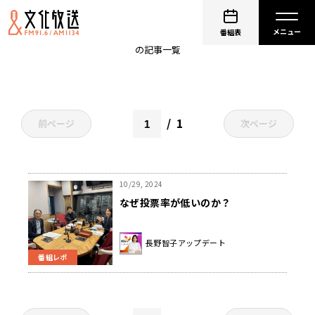
衆議院銀選挙
番組表
の記事一覧
1
前ページ
次ページ
10/29, 2024
なぜ投票率が低いのか？
長野智子アップデート
番組レポ