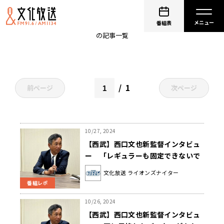
西武
番組表
の記事一覧
1
前ページ
次ページ
10/27, 2024
【西武】西口文也新監督インタビュ
ー 「レギュラーも固定できないで
すし、誰にするかという楽しみもあ
文化放送 ライオンズナイター
ります」
番組レポ
10/26, 2024
【西武】西口文也新監督インタビュ