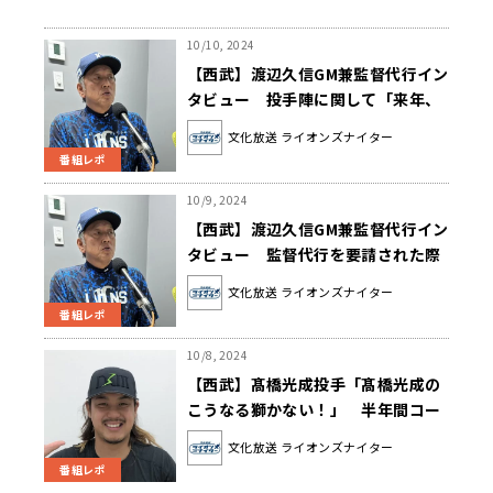
10/10, 2024
【西武】渡辺久信GM兼監督代行イン
タビュー 投手陣に関して「来年、
再来年を見据えたなかでいい競争が
文化放送 ライオンズナイター
起こっている」
番組レポ
10/9, 2024
【西武】渡辺久信GM兼監督代行イン
タビュー 監督代行を要請された際
の心境とは？
文化放送 ライオンズナイター
番組レポ
10/8, 2024
【西武】髙橋光成投手「髙橋光成の
こうなる獅かない！」 半年間コー
ナーを務めた想いを語る
文化放送 ライオンズナイター
番組レポ