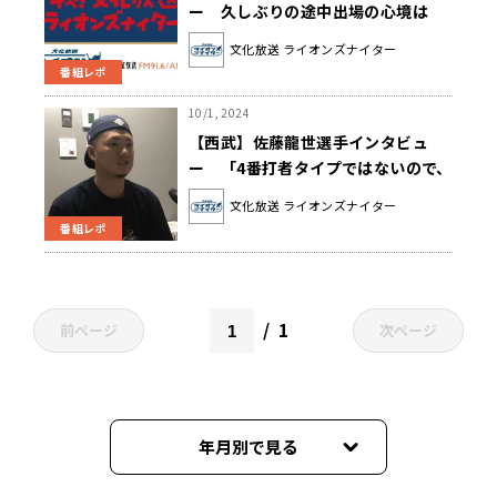
ー 久しぶりの途中出場の心境は
「いつも通りではなかったかもしれ
文化放送 ライオンズナイター
ません」
番組レポ
10/1, 2024
【西武】佐藤龍世選手インタビュ
ー 「4番打者タイプではないので、
つなぐ意識、4番目くらいの気持ち
文化放送 ライオンズナイター
でいます」
番組レポ
1
前ページ
次ページ
年月別で見る