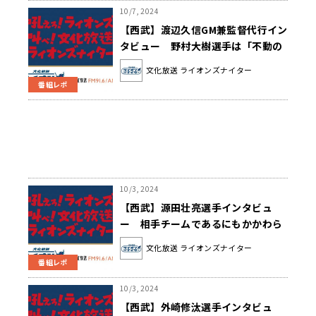
10/7, 2024
【西武】渡辺久信GM兼監督代行イン
タビュー 野村大樹選手は「不動の
5番というか本当に勝負強い」
文化放送 ライオンズナイター
番組レポ
10/3, 2024
【西武】源田壮亮選手インタビュ
ー 相手チームであるにもかかわら
ず引退セレモニーに参加した理由と
文化放送 ライオンズナイター
は？
番組レポ
10/3, 2024
【西武】外崎修汰選手インタビュ