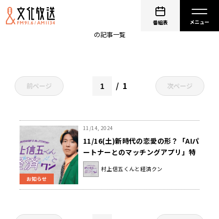
マッチングアプリ
番組表
の記事一覧
1
前ページ
次ページ
11/14, 2024
11/16(土)新時代の恋愛の形？「AIパ
ートナーとのマッチングアプリ」特
集！『村上信五くんと経済クン』
村上信五くんと経済クン
お知らせ