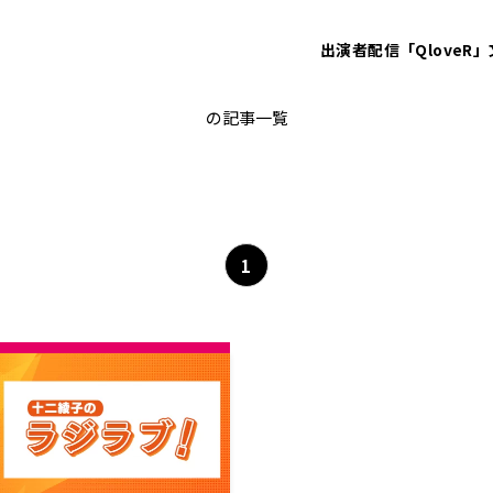
出演者
配信「QloveR」
ラジラブ！
の記事一覧
1