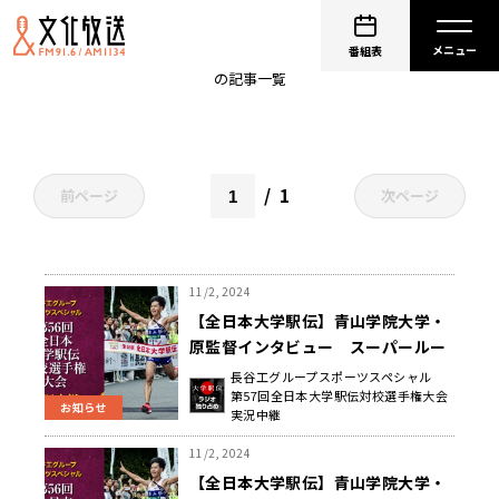
原晋
番組表
の記事一覧
1
前ページ
次ページ
11/2, 2024
【全日本大学駅伝】青山学院大学・
原監督インタビュー スーパールー
キー・折田壮太に「私自身わくわく
長谷工グループスポーツスペシャル
第57回全日本大学駅伝対校選手権大会
しています」
お知らせ
実況中継
11/2, 2024
【全日本大学駅伝】青山学院大学・