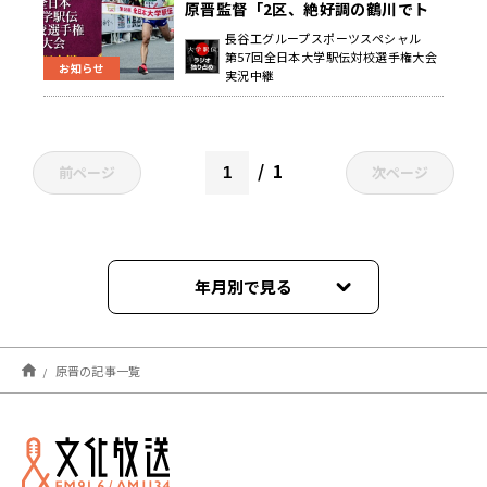
原晋監督「2区、絶好調の鶴川でト
ップに」 ～前日監督会見
長谷工グループスポーツスペシャル
第57回全日本大学駅伝対校選手権大会
お知らせ
実況中継
1
前ページ
次ページ
年月別で見る
2026年01月
原晋の記事一覧
2025年12月
2025年11月