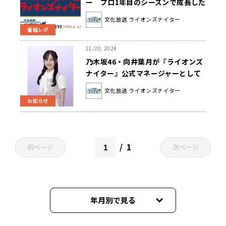
ー プロ1年目のシーズンで成長した
部分とは？
文化放送 ライオンズナイター
番組レポ
11/20, 2024
乃木坂46・向井葉月が『ライオンズ
ナイター』公式マネージャーとして
ラスト出演！ 『辻発彦・斉藤一美・
文化放送 ライオンズナイター
向井葉月 秋の語れ！ライオンズス
お知らせ
ペシャル』
1
前ページ
次ページ
年月別で見る