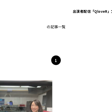
出演者
配信「QloveR」
日野行介
の記事一覧
1