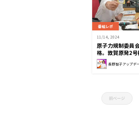
番組レポ
11/14, 2024
原子力規制委員
格。敦賀原発2号
長野智子アップデ
前ページ