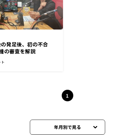
会の発足後、初の不合
機の審査を解説
ート
1
年月別で見る