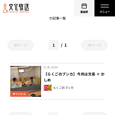
柳亭信楽
番組表
の記事一覧
1
前ページ
次ページ
11/8, 2024
【らくごのブンカ】今月は文吾 × か
しめ
らくごのブンカ
オリジナル