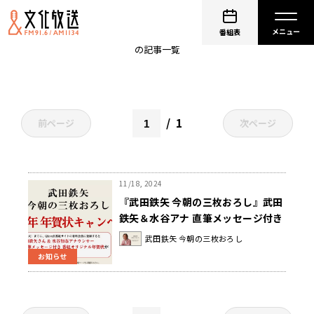
武田鉄矢 今朝の三枚おろし
番組表
の記事一覧
1
前ページ
次ページ
11/18, 2024
『武田鉄矢 今朝の三枚おろし』武田
鉄矢＆水谷アナ 直筆メッセージ付き
年賀状がもらえる！QloveR会員キ
武田鉄矢 今朝の三枚おろし
ャンペーン実施
お知らせ