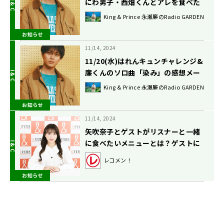
にわ男子・西畑くんとアレを食べた
話！
King & Prince 永瀬廉のRadio GARDEN
お知らせ
11/14, 2024
11/20(水)はれんキュンチャレンジ&
廉くんのソロ曲「染み」の感想メー
ルのご紹介！
King & Prince 永瀬廉のRadio GARDEN
お知らせ
11/14, 2024
矢吹奈子とゲストがリスナーと一緒
に食べたいメニューとは？ゲストに
IS:SUEから YUUKI、RINOも登場！
レコメン！
『味の素(株)presentsみんなで音
お知らせ
飯！』が Podcast配信も期間限定で
スタート！