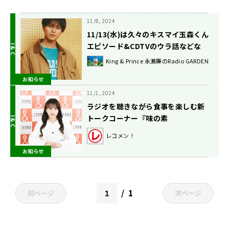
11/8, 2024
11/13(水)は久々のキスマイ玉森くん
エピソード&CDTVのウラ話などな
ど！
King & Prince 永瀬廉のRadio GARDEN
お知らせ
11/1, 2024
ラジオを聴きながら食事を楽しむ新
トークコーナー『味の素
(株)presentsみんなで音飯！』 テ
レコメン！
ーマは『ゲストが今、リスナーと一
お知らせ
緒に食べたいメニュー』
1
前ページ
次ページ