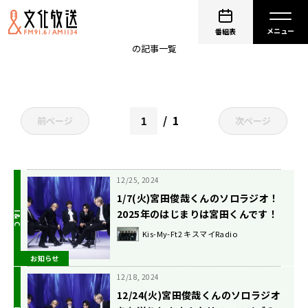
キスマイRadio
番組表
の記事一覧
1
前ページ
次ページ
12/25, 2024
1/7(火)宮田俊哉くんのソロラジオ！
2025年のはじまりは宮田くんです！
Kis-My-Ft2 キスマイRadio
お知らせ
12/18, 2024
12/24(火)宮田俊哉くんのソロラジオ