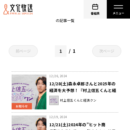
バニラVisaギフトカード
番組表
の記事一覧
1
前ページ
次ページ
12/26, 2024
12/28(土)森永卓郎さんと2025年の
経済を大予想！『村上信五くんと経
済クン』
村上信五くんと経済クン
お知らせ
12/19, 2024
12/21(土)2024年の”ヒット商