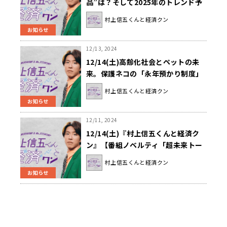
品”は？そして2025年のトレンド予
測！『村上信五くんと経済クン』
村上信五くんと経済クン
お知らせ
12/13, 2024
12/14(土)高齢化社会とペットの未
来。保護ネコの「永年預かり制度」
に迫る！『村上信五くんと経済ク
村上信五くんと経済クン
ン』
お知らせ
12/11, 2024
12/14(土)『村上信五くんと経済ク
ン』【番組ノベルティ「超未来トー
クン」プレゼント】第3弾決定！
村上信五くんと経済クン
お知らせ