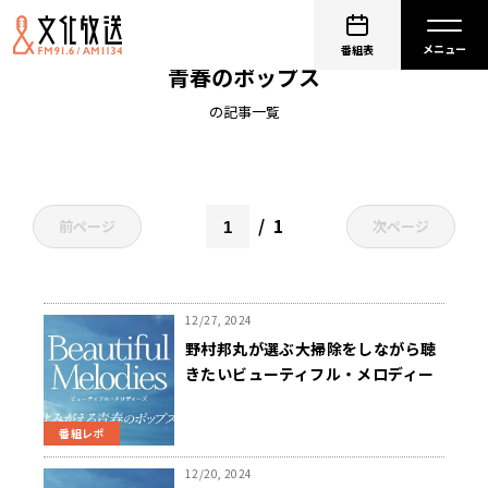
ビューティフル・メロディーズ～よみがえる
番組表
青春のポップス
の記事一覧
1
前ページ
次ページ
12/27, 2024
野村邦丸が選ぶ大掃除をしながら聴
きたいビューティフル・メロディー
ズは・・・？
番組レポ
12/20, 2024