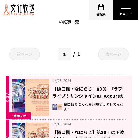
伊波杏樹
番組表
の記事一覧
1
前ページ
次ページ
12/23, 2024
【樋口楓・なにらじ #38】『ラブ
ライブ！サンシャイン!!』Aqoursか
ら伊波杏樹さん・小林愛香さんがゲ
樋口楓のこんな良い時間に何してんね
ん！
ストでした！
番組レポ
12/15, 2024
【樋口楓・なにらじ】第38回は伊波