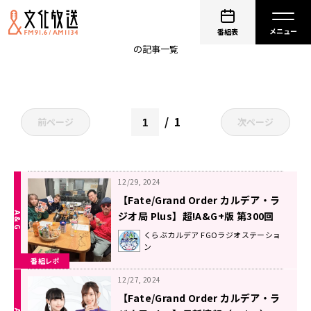
大久保瑠美
番組表
の記事一覧
1
前ページ
次ページ
12/29, 2024
【Fate/Grand Order カルデア・ラ
ジオ局 Plus】超!A&G+版 第300回
放送レポート
くらぶカルデア FGOラジオステーショ
ン
番組レポ
12/27, 2024
【Fate/Grand Order カルデア・ラ