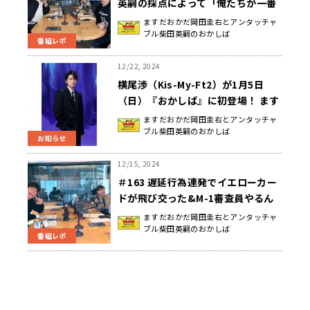
英嗣の採点によって「俺たちが一番
おもしろい」が決まる日曜地獄
ますだおかだ岡田圭右とアンタッチャ
ブル柴田英嗣のおかしば
番組レポ
12/22, 2024
横尾渉（Kis-My-Ft2）が1月5日
（日）『おかしば』に初登場！ ます
だおかだ・岡田圭右とは旧知の仲…
ますだおかだ岡田圭右とアンタッチャ
ブル柴田英嗣のおかしば
のはず!?
お知らせ
12/15, 2024
＃163 遅延行為連発でイエローカー
ドが飛び交った&M-1審査員やるん
かい！だった日曜地獄
ますだおかだ岡田圭右とアンタッチャ
ブル柴田英嗣のおかしば
番組レポ