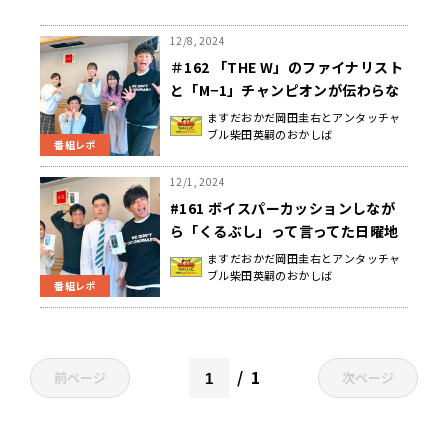
12/8, 2024
＃162 「THE W」のファイナリスト
と「M−1」チャンピオンが伝わらな
いボケをしていた日曜地獄
ますだおかだ岡田圭右とアンタッチャ
ブル柴田英嗣のおかしば
番組レポ
12/1, 2024
#161 ボイスパーカッションしなが
ら「くるぶし」って言ってた日曜地
獄
ますだおかだ岡田圭右とアンタッチャ
ブル柴田英嗣のおかしば
番組レポ
1
前ページ
次ページ