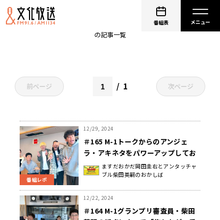
岡田圭右
番組表
の記事一覧
1
前ページ
次ページ
12/29, 2024
＃165 M-1トークからのアンジェ
ラ・アキネタをパワーアップしてお
送りした日曜地獄
ますだおかだ岡田圭右とアンタッチャ
ブル柴田英嗣のおかしば
番組レポ
12/22, 2024
＃164 M-1グランプリ審査員・柴田