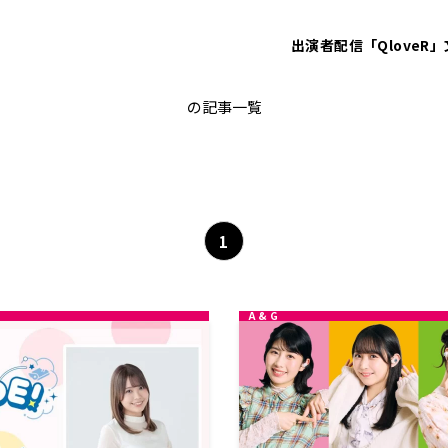
出演者
配信「QloveR」
羊宮妃那
の記事一覧
1