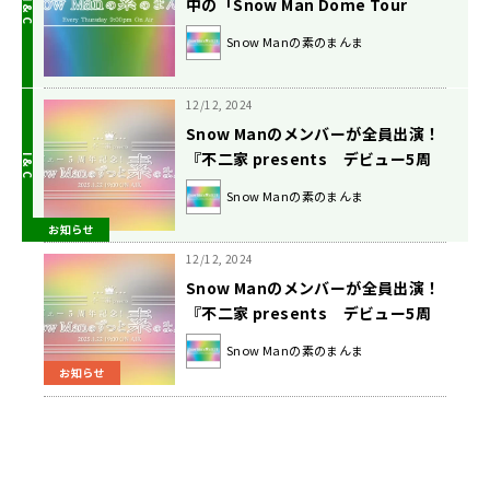
中の「Snow Man Dome Tour
2024 RAYS」への思いを語る！宮舘
Snow Manの素のまんま
「無事、5大ドームを終えてまたレベ
ルを一歩上げたい」
12/12, 2024
Snow Manのメンバーが全員出演！
『不二家 presents デビュー5周
年記念！ Snow Manのずっと素のま
Snow Manの素のまんま
んま』2025年1月22日（水）午後7
お知らせ
時00分～9時00分 放送決定
12/12, 2024
Snow Manのメンバーが全員出演！
『不二家 presents デビュー5周
年記念！ Snow Manのずっと素のま
Snow Manの素のまんま
んま』2025年1月22日（水）午後7
お知らせ
時00分～9時00分 放送決定