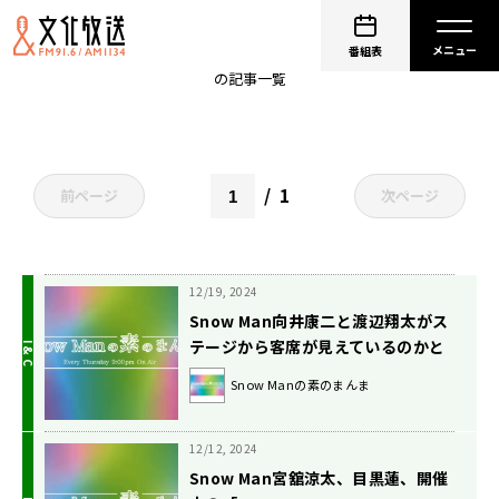
Snow Manの素のまんま
番組表
の記事一覧
1
前ページ
次ページ
12/19, 2024
Snow Man向井康二と渡辺翔太がス
テージから客席が見えているのかと
いう疑問に答える！向井「今回、い
Snow Manの素のまんま
ろんな演出があるんですけど、上の
方まで見える」
12/12, 2024
Snow Man宮舘涼太、目黒蓮、開催