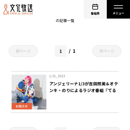
アンジェリーナ1/3
番組表
の記事一覧
1
前ページ
次ページ
1/21, 2025
アンジェリーナ1/3が吉田照美＆オテ
ンキ・のりによるラジオ番組『てる
のりのワルノリ』第2回番組イベン
トにゲスト出演決定！ 3月18日
お知らせ
（火）開催