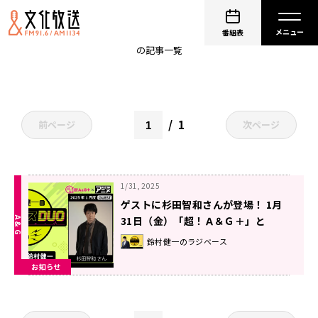
ラジベース 対戦ゆめくいず
番組表
の記事一覧
1
前ページ
次ページ
1/31, 2025
ゲストに杉田智和さんが登場！ 1月
31日（金）「超！Ａ＆Ｇ＋」と
ABEMAで放送！『鈴村健一のラジベ
鈴村健一のラジベース
ースDUO』#42
お知らせ