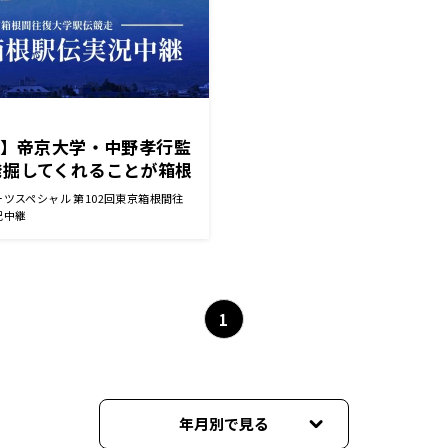
伝】帝京大学・中野孝行監
発掘してくれることが箱根
復路終了インタビュー～
ツスペシャル 第102回東京箱根間往
況中継
1
年月別で見る