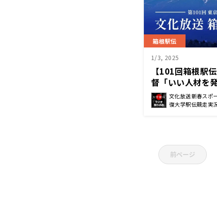
箱根駅伝
1/3, 2025
【101回箱根駅
督「いい人材を
駅伝の価値」～
文化放送新春スポー
復大学駅伝競走実
前ページ