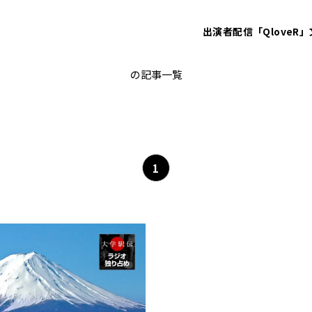
出演者
配信「QloveR」
中野孝行
の記事一覧
1