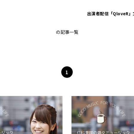
出演者
配信「QloveR」
仁科美咲の遊々ミュージック
の記事一覧
1