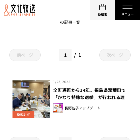
日野行介
番組表
の記事一覧
1
前ページ
次ページ
1/23, 2025
全町避難から14年。福島県双葉町で
「かなり特殊な選挙」が行われる理
由とは？
長野智子アップデート
番組レポ